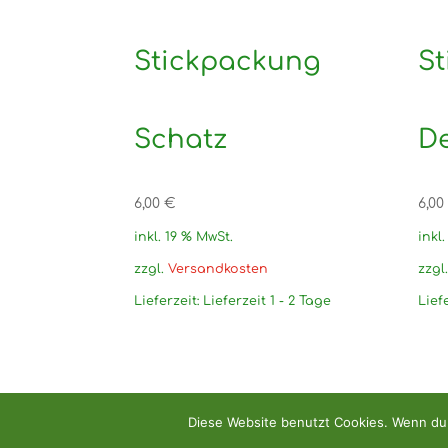
Stickpackung
S
Schatz
De
6,00
€
6,00
inkl. 19 % MwSt.
inkl
zzgl.
Versandkosten
zzgl
Lieferzeit:
Lieferzeit 1 - 2 Tage
Lief
Diese Website benutzt Cookies. Wenn du 
Copyright: Handarbeitshandel Dirk Relleck