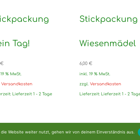
tickpackung
Stickpackung
in Tag!
Wiesenmädel
€
6,00
€
. 19 % MwSt.
inkl. 19 % MwSt.
.
Versandkosten
zzgl.
Versandkosten
erzeit:
Lieferzeit 1 - 2 Tage
Lieferzeit:
Lieferzeit 1 - 2 Tag
die Website weiter nutzt, gehen wir von deinem Einverständnis aus.
e 2026