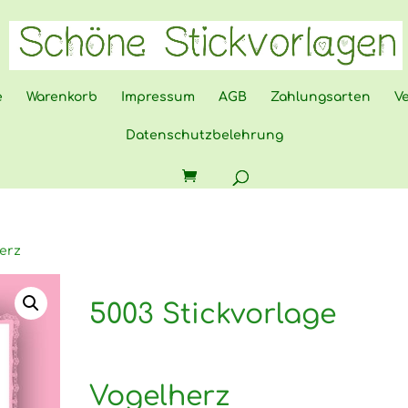
e
Warenkorb
Impressum
AGB
Zahlungsarten
V
Datenschutzbelehrung
herz
5003 Stickvorlage
Vogelherz