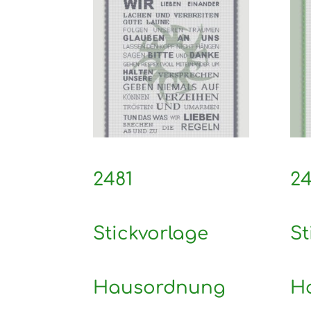
2481
2
Stickvorlage
St
Hausordnung
H