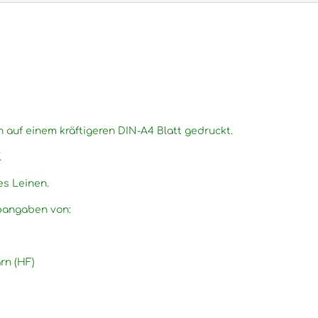
n auf einem kräftigeren DIN-A4 Blatt gedruckt.
.
es Leinen.
rbangaben von:
rn (HF)