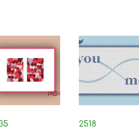
35
2518