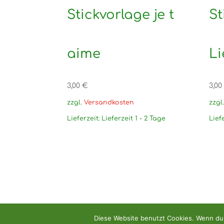
Stickvorlage je t
St
aime
L
3,00
€
3,00
zzgl.
Versandkosten
zzgl
Lieferzeit:
Lieferzeit 1 - 2 Tage
Lief
Diese Website benutzt Cookies. Wenn du 
Copyright: Handarbeitshandel Dirk Relleck