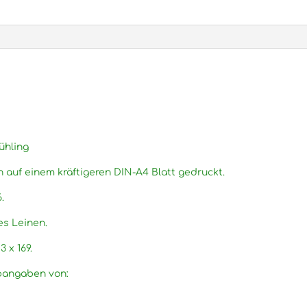
Menge
ühling
n auf einem kräftigeren DIN-A4 Blatt gedruckt.
.
es Leinen.
3 x 169.
rbangaben von: