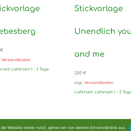
ickvorlage
Stickvorlage
iebesberg
Unendlich yo
€
and me
.
Versandkosten
erzeit:
Lieferzeit 1 - 2 Tage
2,00
€
zzgl.
Versandkosten
Lieferzeit:
Lieferzeit 1 - 2 Tag
die Website weiter nutzt, gehen wir von deinem Einverständnis aus.
e 2026