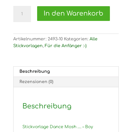
2493
In den Warenkorb
Stickvorlage
Dance
Mosh
….
Artikelnummer:
2493-10
Kategorien:
Alle
-
Stickvorlagen
,
Für die Anfänger :-)
Boy
Menge
Beschreibung
Rezensionen (0)
Beschreibung
Stickvorlage Dance Mosh …. – Boy