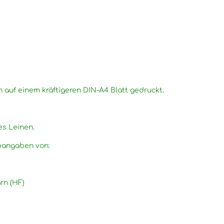
n auf einem kräftigeren DIN-A4 Blatt gedruckt.
es Leinen.
rbangaben von:
rn (HF)