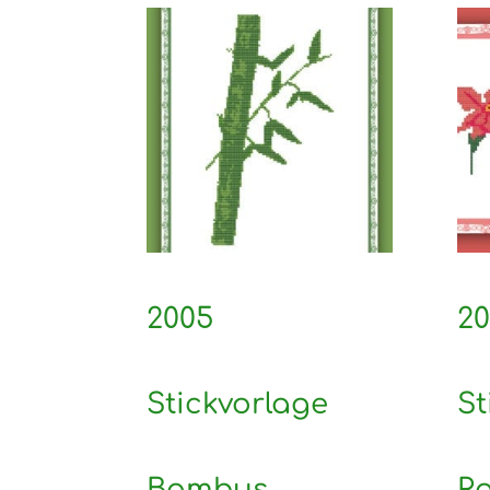
2005
2
Stickvorlage
St
Bambus
R