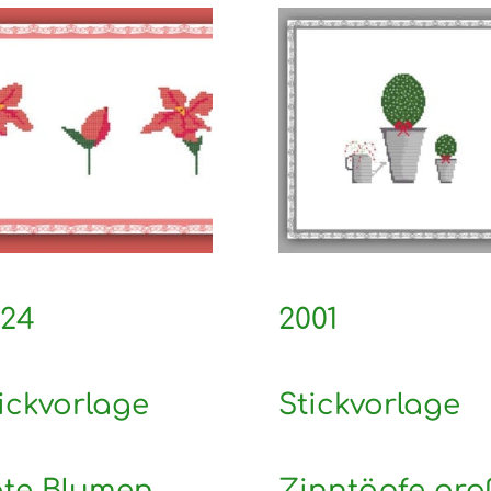
024
2001
ickvorlage
Stickvorlage
ote Blumen
Zinntöpfe gro