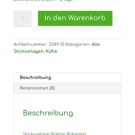
2349
In den Warenkorb
Stickvorlage
Barbie
Ballerina
Menge
Artikelnummer:
2349-10
Kategorien:
Alle
Stickvorlagen
,
Kühe
Beschreibung
Rezensionen (0)
Beschreibung
Stickvorlage Barbie Ballerina