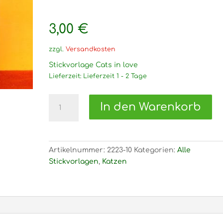
3,00
€
zzgl.
Versandkosten
Stickvorlage Cats in love
Lieferzeit:
Lieferzeit 1 - 2 Tage
2223
In den Warenkorb
Stickvorlage
Cats
in
love
Artikelnummer:
2223-10
Kategorien:
Alle
Menge
Stickvorlagen
,
Katzen