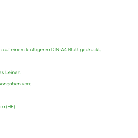
n auf einem kräftigeren DIN-A4 Blatt gedruckt.
.
es Leinen.
rbangaben von:
rn (HF)