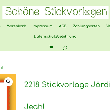
e
Warenkorb
Impressum
AGB
Zahlungsarten
V
Datenschutzbelehrung
h!
2218 Stickvorlage Jörd
Jeah!