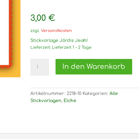
3,00
€
zzgl.
Versandkosten
Stickvorlage Jördis Jeah!
Lieferzeit:
Lieferzeit 1 - 2 Tage
2218
In den Warenkorb
Stickvorlage
Jördis
Jeah!
Menge
Artikelnummer:
2218-10
Kategorien:
Alle
Stickvorlagen
,
Elche