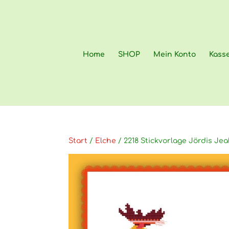
Home
SHOP
Mein Konto
Kass
Start
/
Elche
/ 2218 Stickvorlage Jördis Jea