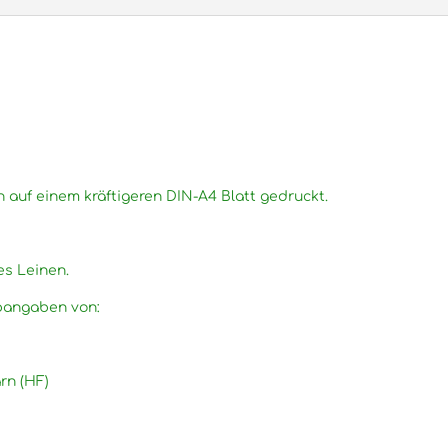
n auf einem kräftigeren DIN-A4 Blatt gedruckt.
.
es Leinen.
rbangaben von:
rn (HF)