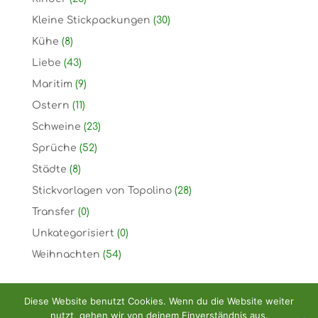
Kleine Stickpackungen
(30)
Kühe
(8)
Liebe
(43)
Maritim
(9)
Ostern
(11)
Schweine
(23)
Sprüche
(52)
Städte
(8)
Stickvorlagen von Topolino
(28)
Transfer
(0)
Unkategorisiert
(0)
Weihnachten
(54)
Diese Website benutzt Cookies. Wenn du die Website weiter
nutzt, gehen wir von deinem Einverständnis aus.