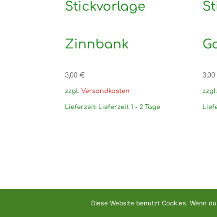
Stickvorlage
St
Zinnbank
G
3,00
€
3,00
zzgl.
Versandkosten
zzgl
Lieferzeit:
Lieferzeit 1 - 2 Tage
Lief
Diese Website benutzt Cookies. Wenn du 
Copyright: Handarbeitshandel Dirk Relleck