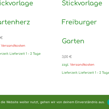
ickvorlage
Stickvorlage
artenherz
Freiburger
€
Garten
.
Versandkosten
erzeit:
Lieferzeit 1 - 2 Tage
3,00
€
zzgl.
Versandkosten
Lieferzeit:
Lieferzeit 1 - 2 Tag
die Website weiter nutzt, gehen wir von deinem Einverständnis aus.
e 2026