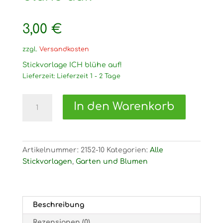
3,00
€
zzgl.
Versandkosten
Stickvorlage ICH blühe auf!
Lieferzeit:
Lieferzeit 1 - 2 Tage
2152
In den Warenkorb
Stickvorlage
ICH
blühe
auf!
Artikelnummer:
2152-10
Kategorien:
Alle
Menge
Stickvorlagen
,
Garten und Blumen
Beschreibung
Rezensionen (0)