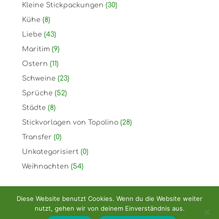
Kleine Stickpackungen
(30)
Kühe
(8)
Liebe
(43)
Maritim
(9)
Ostern
(11)
Schweine
(23)
Sprüche
(52)
Städte
(8)
Stickvorlagen von Topolino
(28)
Transfer
(0)
Unkategorisiert
(0)
Weihnachten
(54)
Diese Website benutzt Cookies. Wenn du die Website weiter
nutzt, gehen wir von deinem Einverständnis aus.
Copyright: Handarbeitshandel Dirk Rellecke