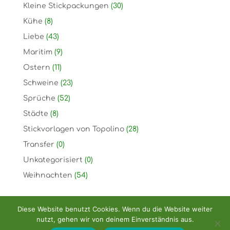
Kleine Stickpackungen
(30)
Kühe
(8)
Liebe
(43)
Maritim
(9)
Ostern
(11)
Schweine
(23)
Sprüche
(52)
Städte
(8)
Stickvorlagen von Topolino
(28)
Transfer
(0)
Unkategorisiert
(0)
Weihnachten
(54)
Diese Website benutzt Cookies. Wenn du die Website weiter
nutzt, gehen wir von deinem Einverständnis aus.
Copyright: Handarbeitshandel Dirk Rellecke