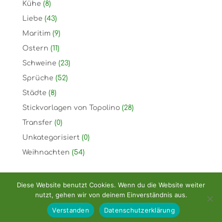
Kühe
(8)
Liebe
(43)
Maritim
(9)
Ostern
(11)
Schweine
(23)
Sprüche
(52)
Städte
(8)
Stickvorlagen von Topolino
(28)
Transfer
(0)
Unkategorisiert
(0)
Weihnachten
(54)
Diese Website benutzt Cookies. Wenn du die Website weiter
nutzt, gehen wir von deinem Einverständnis aus.
Copyright: Handarbeitshandel Dirk Rellecke
Verstanden
Datenschutzerklärung
2026