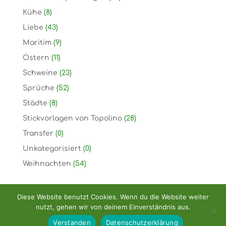
Kühe
(8)
Liebe
(43)
Maritim
(9)
Ostern
(11)
Schweine
(23)
Sprüche
(52)
Städte
(8)
Stickvorlagen von Topolino
(28)
Transfer
(0)
Unkategorisiert
(0)
Weihnachten
(54)
Diese Website benutzt Cookies. Wenn du die Website weiter
nutzt, gehen wir von deinem Einverständnis aus.
Copyright: Handarbeitshandel Dirk Rellecke
Verstanden
Datenschutzerklärung
2026