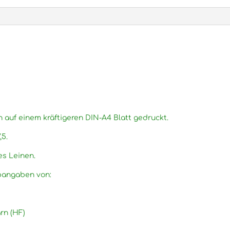
n auf einem kräftigeren DIN-A4 Blatt gedruckt.
,5.
es Leinen.
rbangaben von:
rn (HF)